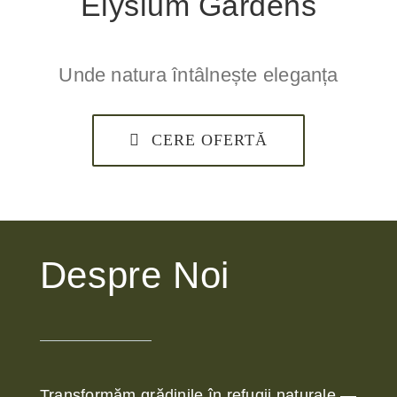
Elysium Gardens
Unde natura întâlnește eleganța
CERE OFERTĂ
Despre Noi
Transformăm grădinile în refugii naturale —